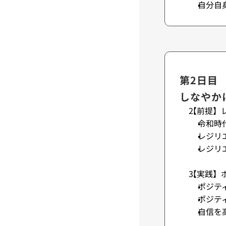
自分自
第2日目
しなやか
【前提】
令和時
レジリ
レジリ
【実践】
ポジテ
ポジテ
自信を