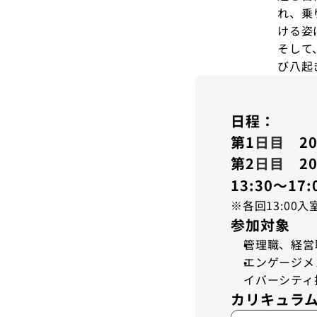
れ、乗
ける姿
そして
び八起
日程：
第1
日目
　20
第2
日目
　20
13:30～17:
※各回13:00
参加対象
管理職、経営
エンゲージメ
イバーシティ
カリキュラ