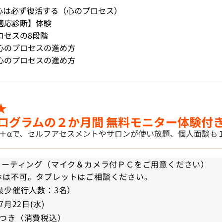
心は必ず復活する（心のプロセス）
適応診断】体験
ロセスの8段階
心のプロセスの進め方
心のプロセスの進め方
★
プログラム
の２か月間 無料モニター体験付
＋αで、セルフアセスメントやサロンが使い放題、個人面談も
mミーティング（マイク＆カメラ付ＰＣをご用意ください）
ホは不可。タブレットはご相談ください。
最少催行人数：3名）
7月22日(水)
つき（消費税込） 