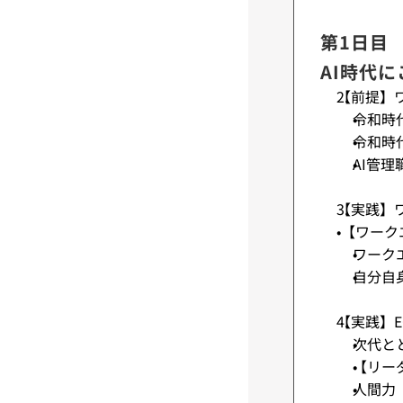
第1日目
AI時代
【前提】
令和時
令和時
AI管理
【実践】
•【ワー
ワーク
自分自
【実践】
次代と
【リー
人間力